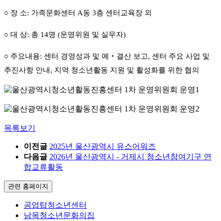
○
장 소
:
가족문화센터
A
동
3
층 센터교육장 외
○
대 상
:
총
14
명
(
운영위원 및 실무자
)
○
주요내용
:
센터 경영성과 및 예
‧
결산 보고
,
센터 주요 사업 및
추진사항 안내
,
지역 청소년활동 지원 및 활성화를 위한 협의
목록보기
이전글
2025년 울산광역시 유스어워즈
다음글
2026년 울산광역시 - 거제시 청소년참여기구 연
합교류활동
관련 홈페이지
공업탑청소년센터
남목청소년문화의집