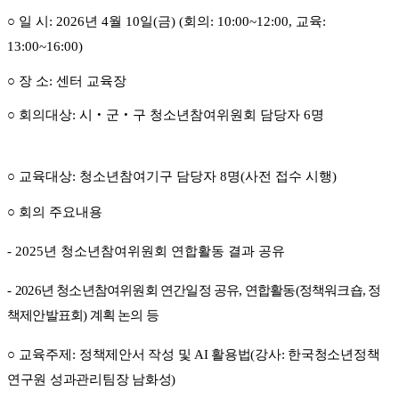
○
일 시
: 2026
년
4
월
10
일
(
금
) (
회의
: 10:00~12:00,
교육
:
13:00~16:00)
○
장 소
:
센터 교육장
○
회의대상
:
시
‧
군
‧
구 청소년참여위원회 담당자
6
명
○
교육대상
:
청소년참여기구 담당자
8
명
(
사전 접수 시행
)
○
회의 주요내용
- 2025
년 청소년참여위원회 연합활동 결과 공유
-
2026
년 청소년참여위원회 연간일정 공유
,
연합활동
(
정책워크숍
,
정
책제안발표회
)
계획 논의 등
○
교육주제
:
정책제안서 작성 및
AI
활용법
(
강사
:
한국청소년정책
연구원 성과관리팀장 남화성
)