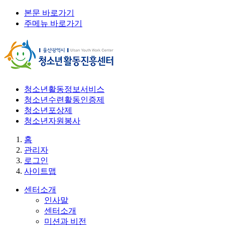
본문 바로가기
주메뉴 바로가기
청소년활동정보서비스
청소년수련활동인증제
청소년포상제
청소년자원봉사
홈
관리자
로그인
사이트맵
센터소개
인사말
센터소개
미션과 비전