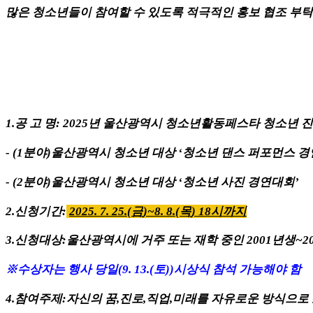
많은 청소년들이 참여할 수 있도록 적극적인 홍보 협조 부
1.
공 고 명
: 2025
년 울산광역시 청소년활동페스타 청소년 
- (1
분야
)
울산광역시 청소년 대상
‘
청소년 댄스 퍼포먼스 
- (2
분야
)
울산광역시 청소년 대상
‘
청소년 사진 경연대회
’
2.
신청기간
:
2025. 7. 25.(
금
)~8. 8.(
목
) 18
시까지
3.
신청대상
:
울산광역시에 거주 또는 재학 중인
2001
년생
~2
※
수상자는 행사 당일
(9. 13.(
토
))
시상식 참석 가능해야 함
4.
참여주제
:
자신의 꿈
,
진로
,
직업
,
미래를 자유로운 방식으로