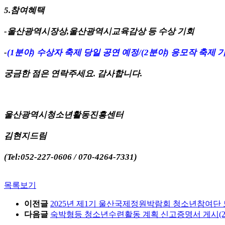
5.
참여혜택
-
울산광역시장상
,
울산광역시교육감상 등 수상 기회
-
(1
분야
)
수상자 축제 당일 공연 예정
/
(2
분야
)
응모작 축제 기
궁금한 점은 연락주세요
.
감사합니다
.
울산광역시청소년활동진흥센터
김현지드림
(Tel:052-227-0606 / 070-4264-7331)
목록보기
이전글
2025년 제1기 울산국제정원박람회 청소년참여단 모집
다음글
숙박형등 청소년수련활동 계획 신고증명서 게시(