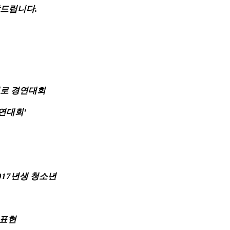
탁드립니다
.
진로 경연대회
경연대회
’
017
년생 청소년
 표현