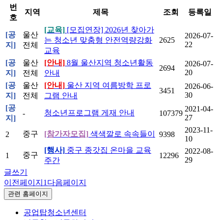
번
지역
제목
조회
등록일
호
[교육]
[모집연장] 2026년 찾아가
[공
울산
2026-07-
는 청소년 맞춤형 안전역량강화
2625
22
지]
전체
교육
[공
울산
[안내]
8월 울산지역 청소년활동
2026-07-
2694
20
지]
전체
안내
[공
울산
[안내]
울산 지역 여름방학 프로
2026-06-
3451
30
지]
전체
그램 안내
[공
2021-04-
청소년프로그램 게재 안내
-
107379
27
지]
2023-11-
중구
[참가자모집]
색색깔로 속속들이
2
9398
10
[행사]
중구 종갓집 온마을 교육
2022-08-
중구
1
12296
29
주간
글쓰기
이전페이지
1
다음페이지
관련 홈페이지
공업탑청소년센터