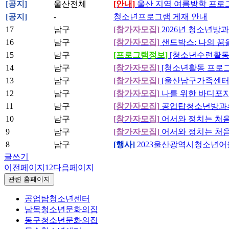
[공지]
울산전체
[안내]
울산 지역 여름방학 프로
[공지]
-
청소년프로그램 게재 안내
17
남구
[참가자모집]
2026년 청소년방
16
남구
[참가자모집]
샌드박스: 나의 꿈
15
남구
[프로그램정보]
[청소년수련활동인
14
남구
[참가자모집]
[청소년활동 프로그램
13
남구
[참가자모집]
[울산남구가족센터]
12
남구
[참가자모집]
나를 위한 바디포지티브
11
남구
[참가자모집]
공업탑청소년방과후
10
남구
[참가자모집]
어서와 정치는 처음
9
남구
[참가자모집]
어서와 정치는 처음
8
남구
[행사]
2023울산광역시청소년어울
글쓰기
이전페이지
1
2
다음페이지
관련 홈페이지
공업탑청소년센터
남목청소년문화의집
동구청소년문화의집