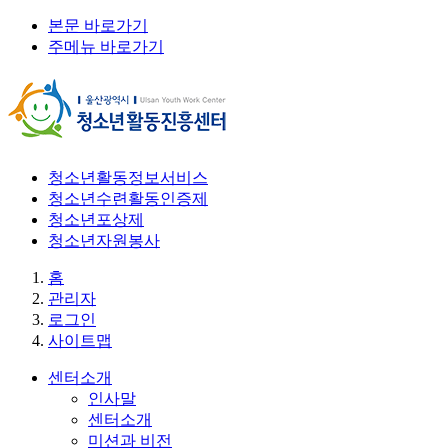
본문 바로가기
주메뉴 바로가기
청소년활동정보서비스
청소년수련활동인증제
청소년포상제
청소년자원봉사
홈
관리자
로그인
사이트맵
센터소개
인사말
센터소개
미션과 비전