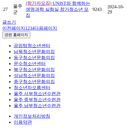
[참가자모집]
UNIST와 함께하는
울주
2024-10-
27
생명과학 실험실 참가청소년 모
9243
29
군
집
글쓰기
이전페이지
1
2
3
4
다음페이지
관련 홈페이지
공업탑청소년센터
남목청소년문화의집
동구청소년문화의집
문수청소년센터
북구청소년문화의집
성남청소년문화의집
중구청소년문화의집
청소년차오름센터
울주 서부청소년수련관
울주 중부청소년수련관
울주 남부청소년수련관
개인정보처리방침
이용약관