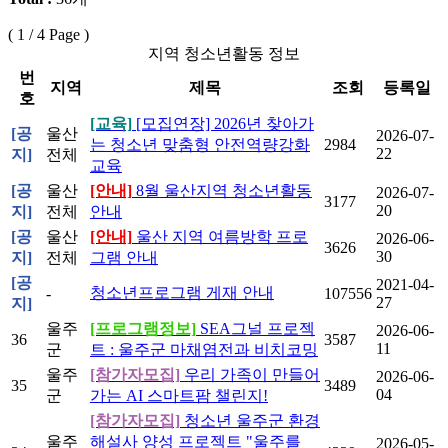
(
1
/ 4 Page )
지역 청소년활동 정보
번
지역
제목
조회
등록일
호
[교육]
[모집연장] 2026년 찾아가
[공
울산
2026-07-
는 청소년 맞춤형 안전역량강화
2984
22
지]
전체
교육
[공
울산
[안내]
8월 울산지역 청소년활동
2026-07-
3177
20
지]
전체
안내
[공
울산
[안내]
울산 지역 여름방학 프로
2026-06-
3626
30
지]
전체
그램 안내
[공
2021-04-
청소년프로그램 게재 안내
-
107556
27
지]
울주
[프로그램정보]
SEA그널 프로젝
2026-06-
36
3587
11
군
트 : 울주군 마채염전과 비치코밍
울주
[참가자모집]
우리 가족이 만들어
2026-06-
35
3489
04
군
가는 AI 스마트팜 챌린지!
[참가자모집]
청소년 울주군 환경
울주
해설사 양성 프로젝트 "울주를
2026-05-