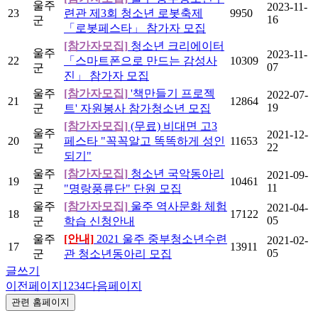
울주
2023-11-
23
련관 제3회 청소년 로봇축제
9950
16
군
「로봇페스타」 참가자 모집
[참가자모집]
청소년 크리에이터
울주
2023-11-
22
「스마트폰으로 만드는 감성사
10309
07
군
진」 참가자 모집
울주
[참가자모집]
'책만들기 프로젝
2022-07-
21
12864
19
군
트' 자원봉사 참가청소년 모집
[참가자모집]
(무료) 비대면 고3
울주
2021-12-
20
페스타 "꼭꼭알고 똑똑하게 성인
11653
22
군
되기"
울주
[참가자모집]
청소년 국악동아리
2021-09-
19
10461
11
군
"명랑풍류단" 단원 모집
울주
[참가자모집]
울주 역사문화 체험
2021-04-
18
17122
05
군
학습 신청안내
울주
[안내]
2021 울주 중부청소년수련
2021-02-
17
13911
05
군
관 청소년동아리 모집
글쓰기
이전페이지
1
2
3
4
다음페이지
관련 홈페이지