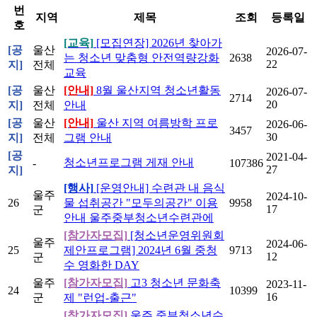
번
지역
제목
조회
등록일
호
[교육]
[모집연장] 2026년 찾아가
[공
울산
2026-07-
는 청소년 맞춤형 안전역량강화
2638
22
지]
전체
교육
[공
울산
[안내]
8월 울산지역 청소년활동
2026-07-
2714
20
지]
전체
안내
[공
울산
[안내]
울산 지역 여름방학 프로
2026-06-
3457
30
지]
전체
그램 안내
[공
2021-04-
청소년프로그램 게재 안내
-
107386
27
지]
[행사]
[운영안내] 수련관 내 음식
울주
2024-10-
26
물 섭취공간 "모두의공간" 이용
9958
17
군
안내 울주중부청소년수련관에
[참가자모집]
[청소년운영위원회
울주
2024-06-
25
제안프로그램] 2024년 6월 중청
9713
12
군
수 영화한 DAY
울주
[참가자모집]
고3 청소년 문화축
2023-11-
24
10399
16
군
제 "런업-출근"
[참가자모집]
울주 중부청소년수