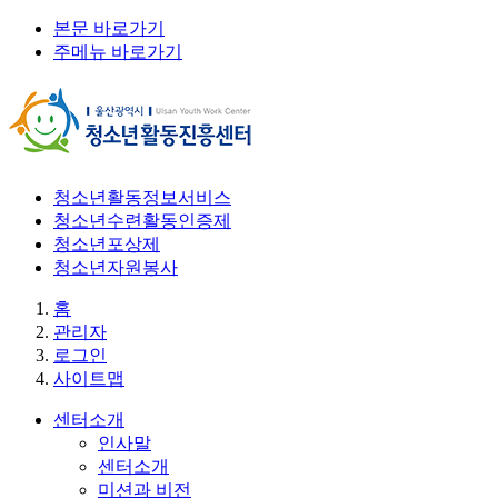
본문 바로가기
주메뉴 바로가기
청소년활동정보서비스
청소년수련활동인증제
청소년포상제
청소년자원봉사
홈
관리자
로그인
사이트맵
센터소개
인사말
센터소개
미션과 비전