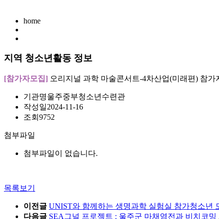
home
지역 청소년활동 정보
[참가자모집]
오리지널 과학 마술콘서트-4차산업(미래편) 참가
기관명
울주중부청소년수련관
작성일
2024-11-16
조회
9752
첨부파일
첨부파일이 없습니다.
목록보기
이전글
UNIST와 함께하는 생명과학 실험실 참가청소년 
다음글
SEA그널 프로젝트 : 울주군 마채염전과 비치코밍