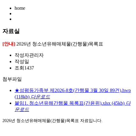
home
자료실
[안내]
2026년 청소년유해매체물(간행물)목록표
작성자
관리자
작성일
조회
1437
첨부파일
★성평등가족부 제2026-8호(간행물 3월 30일 89건).hwp
(118kb)
다운로드
붙임1. 청소년유해간행물 목록표(간윤위).xlsx
(45kb)
다
운로드
2026년 청소년유해매체물(간행물)목록표 자료입니다.