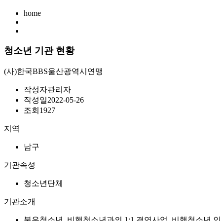
home
청소년 기관 현황
(사)한국BBS울산광역시연맹
작성자
관리자
작성일
2022-05-26
조회
1927
지역
남구
기관속성
청소년단체
기관소개
불우청소년, 비행청소년과의 1:1 결연사업, 비행청소년 