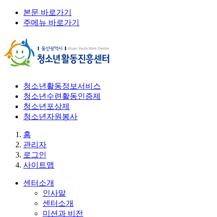
본문 바로가기
주메뉴 바로가기
청소년활동정보서비스
청소년수련활동인증제
청소년포상제
청소년자원봉사
홈
관리자
로그인
사이트맵
센터소개
인사말
센터소개
미션과 비전