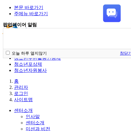
본문 바로가기
주메뉴 바로가기
팝업레이어 알림
청소년활동정보서비스
오늘 하루 열지않기
창닫
청소년수련활동인증제
청소년포상제
청소년자원봉사
홈
관리자
로그인
사이트맵
센터소개
인사말
센터소개
미션과 비전