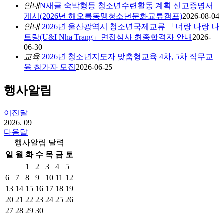
안내
N
새글
숙박형등 청소년수련활동 계획 신고증명서
게시(2026년 해오름동맹청소년문화교류캠프)
2026-08-04
안내
2026년 울산광역시 청소년국제교류 「너랑 나랑 나
트랑(U&I Nha Trang」면접심사 최종합격자 안내
2026-
06-30
교육
2026년 청소년지도자 맞춤형교육 4차, 5차 직무교
육 참가자 모집
2026-06-25
행사알림
이전달
2026.
09
다음달
행사알림 달력
일
월
화
수
목
금
토
1
2
3
4
5
6
7
8
9
10
11
12
13
14
15
16
17
18
19
20
21
22
23
24
25
26
27
28
29
30