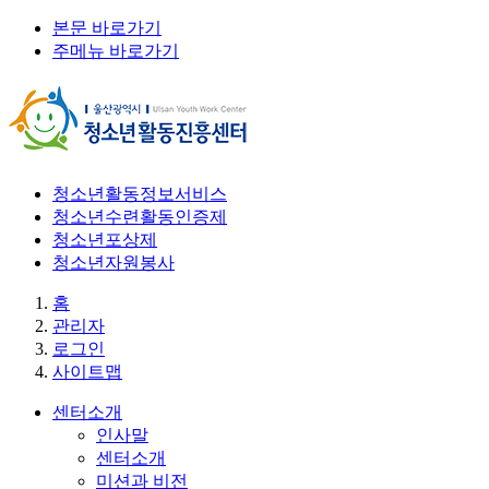
본문 바로가기
주메뉴 바로가기
청소년활동정보서비스
청소년수련활동인증제
청소년포상제
청소년자원봉사
홈
관리자
로그인
사이트맵
센터소개
인사말
센터소개
미션과 비전