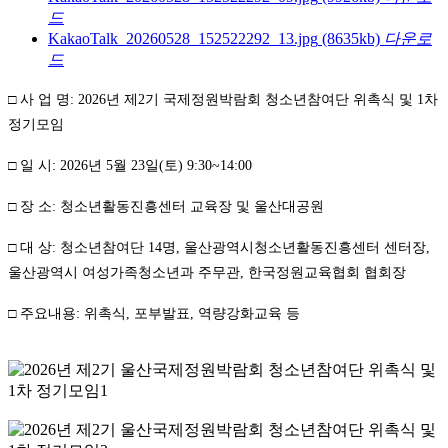
드
KakaoTalk_20260528_152522292_13.jpg
(8635kb)
다운로
드
□
사 업 명
: 2026
년 제
2
기 국제정원박람회 청소년참여단 위촉식 및
1
차
정기모임
□
일 시
: 2026
년
5
월
23
일
(
토
) 9:30~14:00
□
장 소
:
청소년활동진흥센터 교육장 및 울산대공원
□
대 상
:
청소년참여단
14
명, 울산광역시청소년활동진흥센터 센터장,
울산광역시 여성가족청소년과 주무관, 한국정원교육협회 협회장
□
주요내용: 위촉식, 포부발표, 역량강화교육 등