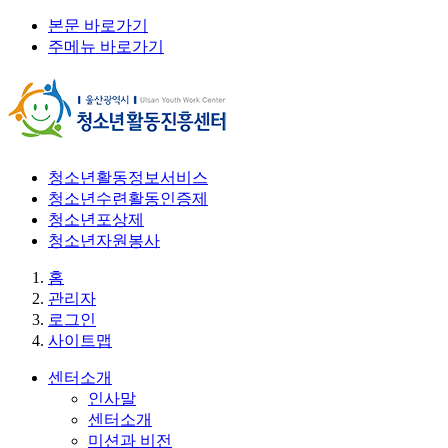
본문 바로가기
주메뉴 바로가기
청소년활동정보서비스
청소년수련활동인증제
청소년포상제
청소년자원봉사
홈
관리자
로그인
사이트맵
센터소개
인사말
센터소개
미션과 비전