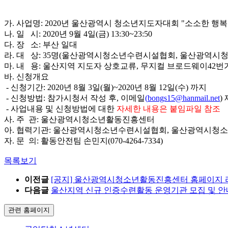
가. 사업명: 2020년 울산광역시 청소년지도자대회 "소소한 행복
나. 일 시: 2020년 9월 4일(금) 13:30~23:50
다. 장 소: 부산 일대
라. 대 상: 35명(울산광역시청소년수련시설협회, 울산광역시
마. 내 용: 울산지역 지도자 상호교류, 무지컬 브로드웨이42번
바. 신청개요
- 신청기간: 2020년 8월 3일(월)~2020년 8월 12일(수) 까지
- 신청방법: 참가시청서 작성 후, 이메일
(
bongs15@hanmail.net
)
- 사업내용 및 신청방법에 대한
자세한 내용은 붙임파일 참조
사. 주 관: 울산광역시청소년활동진흥센터
아. 협력기관: 울산광역시청소년수련시설협회, 울산광역시청
자. 문 의: 활동안전팀 손민지(070-4264-7334)
목록보기
이전글
[공지] 울산광역시청소년활동진흥센터 홈페이지 
다음글
울산지역 신규 인증수련활동 운영기관 모집 및 안
관련 홈페이지