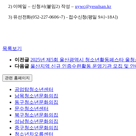
2)
이메일
–
신청서
(
붙임
2)
작성
–
uywc@yesulsan.kr
3)
유선전화
(052-227-0606~7) -
접수신청
(
평일
9
시
~18
시
)
목록보기
이전글
2025년 제5회 울산광역시 청소년활동페스타 울청
다음글
울산지역 신규 인증수련활동 운영기관 모집 및 안
관련 홈페이지
공업탑청소년센터
남목청소년문화의집
동구청소년문화의집
문수청소년센터
북구청소년문화의집
성남청소년문화의집
중구청소년문화의집
청소년차오름센터