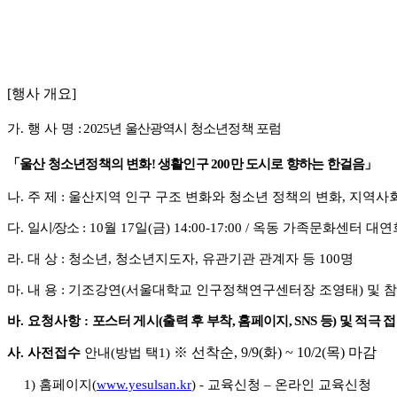
[행사 개요]
가
.
행 사 명
: 2025
년 울산광역시 청소년정책 포럼
「
울산 청소년정책의 변화
!
생활인구
200
만 도시로 향하는 한걸음
」
나
.
주 제
:
울산지역 인구 구조 변화와 청소년 정책의 변화
,
지역사회
다
.
일시
/
장소
: 10
월
17
일
(
금
) 14:00-17:00 /
옥동 가족문화센터 대연
라
.
대 상
:
청소년
,
청소년지도자
,
유관기관 관계자 등
100
명
마
.
내 용
:
기조강연
(
서울대학교 인구정책연구센터장 조영태
)
및 
바
.
요청사항
:
포스터 게시
(
출력 후 부착
,
홈페이지
, SNS
등
)
및 적극 
※
선착순
, 9/9(
화
) ~ 10/2(
목
)
마감
사
.
사전접수
안내
(
방법 택
1)
1)
홈페이지
(
www.yesulsan.kr
) -
교육신청
–
온라인 교육신청