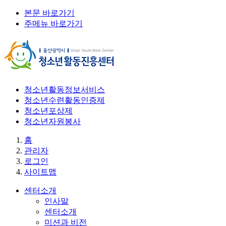
본문 바로가기
주메뉴 바로가기
청소년활동정보서비스
청소년수련활동인증제
청소년포상제
청소년자원봉사
홈
관리자
로그인
사이트맵
센터소개
인사말
센터소개
미션과 비전