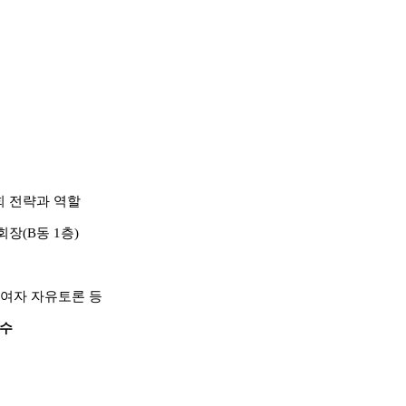
 전략과 역할
회장
(B
동
1
층
)
참여자 자유토론 등
접수