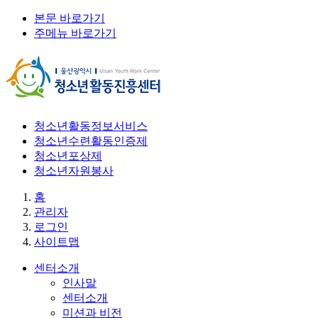
본문 바로가기
주메뉴 바로가기
청소년활동정보서비스
청소년수련활동인증제
청소년포상제
청소년자원봉사
홈
관리자
로그인
사이트맵
센터소개
인사말
센터소개
미션과 비전