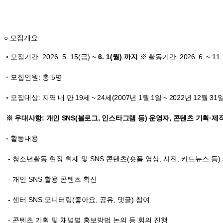
○ 모집개요
◦
모집기간
: 2026. 5. 15(
금
) ~
6. 1(
월
)
까지
※ 활동기간
: 2026. 6. ~ 11.
◦
모집인원
:
총
5
명
◦
모집대상
:
지역 내 만
19
세
~ 24
세
(2007
년
1
월
1
일
~ 2022
년
12
월
31
일
※ 우대사항
:
개인
SNS(
블로그
,
인스타그램 등
)
운영자
,
콘텐츠 기획
·
제
◦
활동내용
-
청소년활동 현장 취재 및
SNS
콘텐츠
(
숏폼 영상
,
사진
,
카드뉴스 등
)
-
개인
SNS
활용 콘텐츠 확산
-
센터
SNS
모니터링
(
좋아요
,
공유
,
댓글
)
참여
-
콘텐츠 기획 및 채널별 홍보방법 논의 등 회의 진행