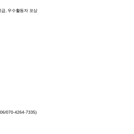
발급
,
우수활동자 포상
06/070-4264-7335)