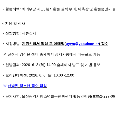
◦
활동혜택
:
회의수당 지급
,
봉사활동 실적 부여
,
위촉장 및 활동증명서 
○ 지원 및 심사
◦
선발방법
:
서류심사
◦
지원방법
:
지원신청서 작성 후 이메일
(
uywc@yesulsan.kr
)
접수
※
신청서 양식은 센터 홈페이지 공지사항에서 다운로드 가능
◦
선발결과
: 2026. 6. 2.(
화
) 14:00
홈페이지 발표 및 개별 통보
◦
오리엔테이션
: 2026. 6. 6.(
토
) 10:00~12:00
※
선발된 청소년 필수 참석
◦
문의사항
:
울산광역시청소년활동진흥센터 활동안전팀
(
☎
052-227-06