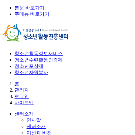
본문 바로가기
주메뉴 바로가기
청소년활동정보서비스
청소년수련활동인증제
청소년포상제
청소년자원봉사
홈
관리자
로그인
사이트맵
센터소개
인사말
센터소개
미션과 비전