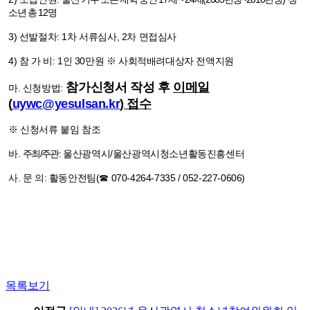
소년 총
12
명
3)
선발절차
: 1
차 서류심사
, 2
차 면접심사
4)
참 가 비
: 1
인
30
만원 ※ 사회적배려대상자 전액지원
참가신청서 작성 후
이메일
마
.
신청방법
:
(
uywc@yesulsan.kr
)
접수
※ 신청서류
붙임 참조
바
.
주최
/
주관
:
울산광역시
/
울산광역시청소년활동진흥센터
사
.
문 의
:
활동안전팀
(
☎
070-4264-7335 / 052-227-0606)
목록보기