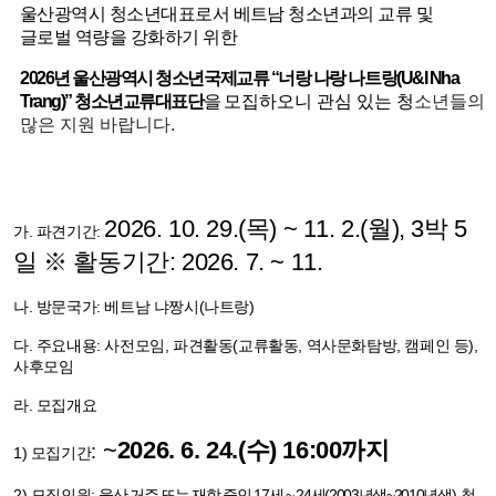
울산광역시 청소년대표로서 베트남 청소년과의 교류 및
글로벌 역량을 강화하기 위한
2026
년 울산광역시 청소년국제교류
“
너랑 나랑 나트랑
(U&I Nha
Trang)”
청소년교류대표단
을
모집하오니 관심 있는 청
소년들의
많은 지원 바랍니다
.
2026. 10. 29.(
목
) ~ 11. 2.(
월
), 3
박
5
가
.
파견기간
:
일 ※ 활동기간
: 2026. 7. ~ 11
.
나
.
방문국가
:
베트남 냐짱시
(
나트랑
)
다
.
주요내용
:
사전모임
,
파견활동
(
교류활동
,
역사문화탐방
,
캠페인 등
),
사후모임
라
.
모집개요
~
2026.
6. 24.(
수
) 16:00까지
:
1)
모집기간
2)
모집인원
:
울산 거주 또는 재학 중인
17
세
~ 24
세
(
2003
년생
~2010
년생
)
청