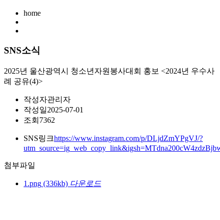
home
SNS소식
2025년 울산광역시 청소년자원봉사대회 홍보 <2024년 우수사
례 공유(4)>
작성자
관리자
작성일
2025-07-01
조회
7362
SNS링크
https://www.instagram.com/p/DLjdZmYPgVJ/?
utm_source=ig_web_copy_link&igsh=MTdna200cW4zdzBjb
첨부파일
1.png
(336kb)
다운로드