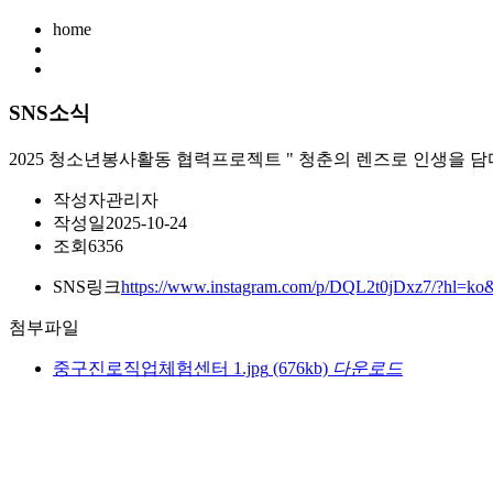
home
SNS소식
2025 청소년봉사활동 협력프로젝트 " 청춘의 렌즈로 인생을 담
작성자
관리자
작성일
2025-10-24
조회
6356
SNS링크
https://www.instagram.com/p/DQL2t0jDxz7/?hl=ko
첨부파일
중구진로직업체험센터 1.jpg
(676kb)
다운로드