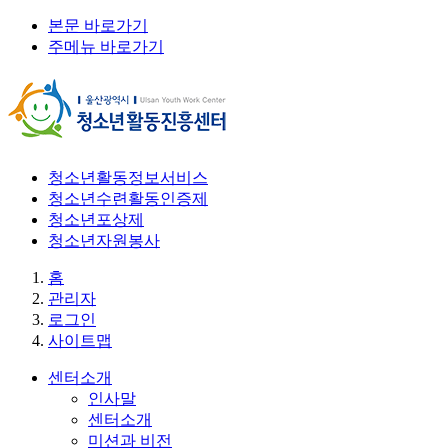
본문 바로가기
주메뉴 바로가기
청소년활동정보서비스
청소년수련활동인증제
청소년포상제
청소년자원봉사
홈
관리자
로그인
사이트맵
센터소개
인사말
센터소개
미션과 비전