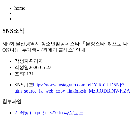
home
SNS소식
제6회 울산광역시 청소년활동페스타 「울청스타: 밖으로 나
ON나!」 부대행사(원데이 클래스) 안내
작성자
관리자
작성일
2026-05-27
조회
2131
SNS링크
https://www.instagram.com/p/DYjRa1UD5Nj/?
utm_source=ig_web_copy_link&igsh=MzRlODBiNWFlZA=
첨부파일
2. 러닝 (1).png
(1325kb)
다운로드