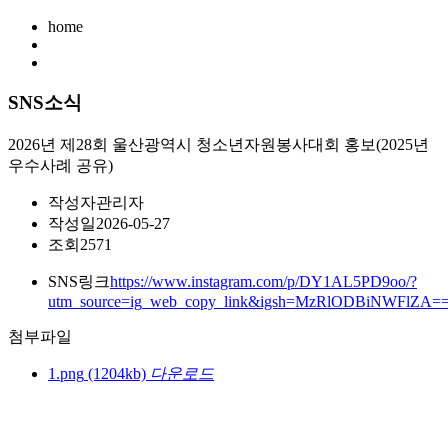
home
SNS소식
2026년 제28회 울산광역시 청소년자원봉사대회 홍보(2025년
우수사례 공유)
작성자
관리자
작성일
2026-05-27
조회
2571
SNS링크
https://www.instagram.com/p/DY1AL5PD9oo/?
utm_source=ig_web_copy_link&igsh=MzRlODBiNWFlZA=
첨부파일
1.png
(1204kb)
다운로드