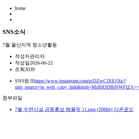
home
SNS소식
7월 울산지역 청소년활동
작성자
관리자
작성일
2026-06-22
조회
2039
SNS링크
https://www.instagram.com/p/DZwCIXEj5fa/?
utm_source=ig_web_copy_link&igsh=MzRlODBiNWFlZA=
첨부파일
7월 수련시설 공동홍보 템플릿 11.png
(208kb)
다운로드