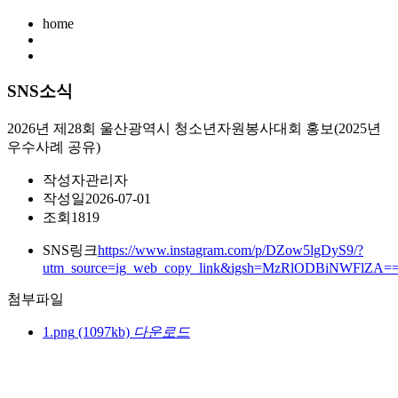
home
SNS소식
2026년 제28회 울산광역시 청소년자원봉사대회 홍보(2025년
우수사례 공유)
작성자
관리자
작성일
2026-07-01
조회
1819
SNS링크
https://www.instagram.com/p/DZow5lgDyS9/?
utm_source=ig_web_copy_link&igsh=MzRlODBiNWFlZA=
첨부파일
1.png
(1097kb)
다운로드