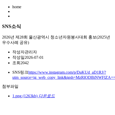
home
SNS소식
2026년 제28회 울산광역시 청소년자원봉사대회 홍보(2025년
우수사례 공유)
작성자
관리자
작성일
2026-07-01
조회
2042
SNS링크
https://www.instagram.com/p/DaKUd_aD1RJ/?
utm_source=ig_web_copy_link&igsh=MzRlODBiNWFlZA=
첨부파일
1.png
(1263kb)
다운로드