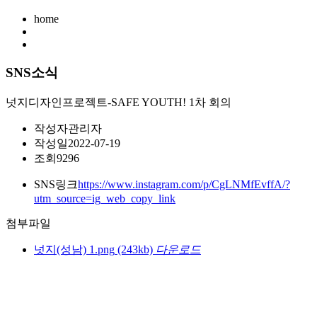
home
SNS소식
넛지디자인프로젝트-SAFE YOUTH! 1차 회의
작성자
관리자
작성일
2022-07-19
조회
9296
SNS링크
https://www.instagram.com/p/CgLNMfEvffA/?
utm_source=ig_web_copy_link
첨부파일
넛지(성남) 1.png
(243kb)
다운로드