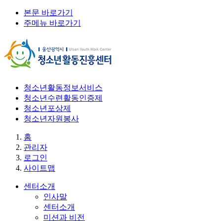
본문 바로가기
주메뉴 바로가기
청소년활동정보서비스
청소년수련활동인증제
청소년포상제
청소년자원봉사
홈
관리자
로그인
사이트맵
센터소개
인사말
센터소개
미션과 비전