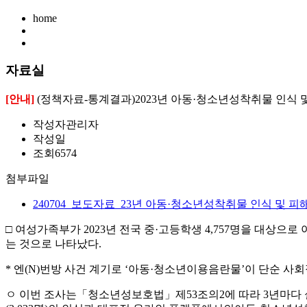
home
자료실
[안내]
(정책자료-통계결과)2023년 아동·청소년성착취물 인식 
작성자
관리자
작성일
조회
6574
첨부파일
240704_보도자료_23년 아동·청소년성착취물 인식 및 피
□ 여성가족부가 2023년 전국 중·고등학생 4,757명을 대상으
는 것으로 나타났다.
* 엔(N)번방 사건 계기로 ‘아동·청소년이용음란물’이 단순 사회
ㅇ 이번 조사는「청소년성보호법」제53조의2에 따라 3년마다 실