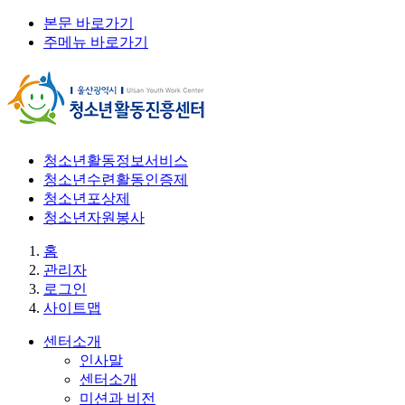
본문 바로가기
주메뉴 바로가기
청소년활동정보서비스
청소년수련활동인증제
청소년포상제
청소년자원봉사
홈
관리자
로그인
사이트맵
센터소개
인사말
센터소개
미션과 비전