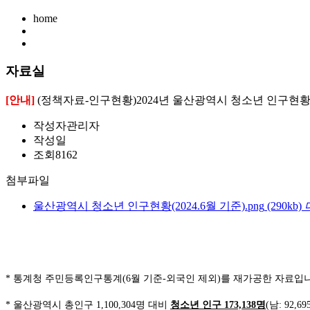
home
자료실
[안내]
(정책자료-인구현황)2024년 울산광역시 청소년 인구현황(2
작성자
관리자
작성일
조회
8162
첨부파일
울산광역시 청소년 인구현황(2024.6월 기준).png
(290kb)
* 통계청 주민등록인구통계(6월 기준-외국인 제외)를 재가공한 자료입
*
울산광역시 총인구
1,100,304
명 대비
청소년 인구
173,138
명
(
남
: 92,69