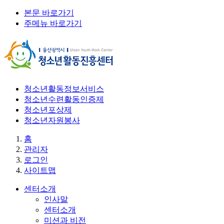
본문 바로가기
주메뉴 바로가기
청소년활동정보서비스
청소년수련활동인증제
청소년포상제
청소년자원봉사
홈
관리자
로그인
사이트맵
센터소개
인사말
센터소개
미션과 비전