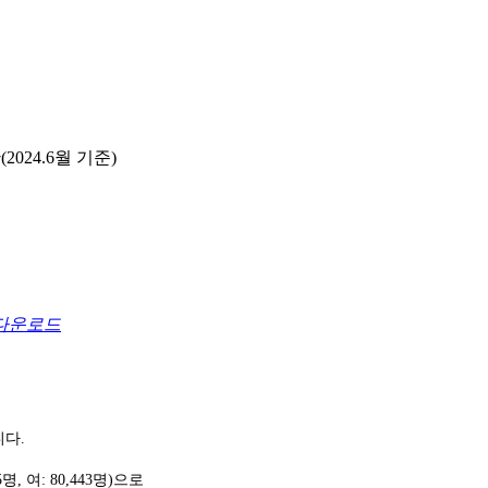
024.6월 기준)
다운로드
니다.
5
명
,
여
: 80,443
명
)
으로