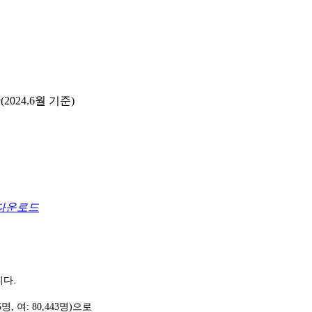
024.6월 기준)
다운로드
니다.
5
명
,
여
: 80,443
명
)
으로