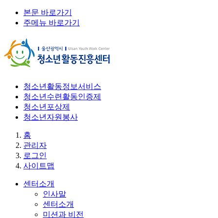
본문 바로가기
주메뉴 바로가기
청소년활동정보서비스
청소년수련활동인증제
청소년포상제
청소년자원봉사
홈
관리자
로그인
사이트맵
센터소개
인사말
센터소개
미션과 비전