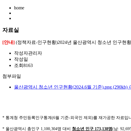
home
자료실
[안내]
(정책자료-인구현황)2024년 울산광역시 청소년 인구현황(2
작성자
관리자
작성일
조회
8163
첨부파일
울산광역시 청소년 인구현황(2024.6월 기준).png
(290kb)
* 통계청 주민등록인구통계(6월 기준-외국인 제외)를 재가공한 자료입
*
울산광역시 총인구
1,100,304
명 대비
청소년 인구
173,138
명
(
남
: 92,69