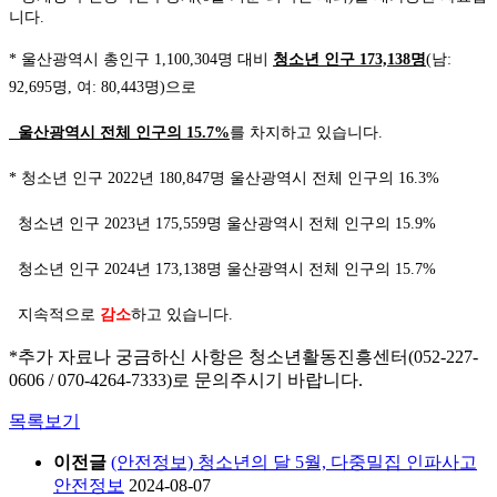
니다.
*
울산광역시 총인구
1,100,304
명 대비
청소년 인구
173,138
명
(
남
:
92,695
명
,
여
: 80,443
명
)
으로
울산광역시 전체 인구의
15.7%
를 차지하고 있습니다.
*
청소년 인구
2022
년
180,847
명 울산광역시 전체 인구의
16.3%
청소년 인구
2023
년
175,559
명 울산광역시 전체 인구의
15.9%
청소년 인구
2024
년
173,138
명 울산광역시 전체 인구의
15.7%
지속적으로
감소
하고 있습니다.
*추가 자료나 궁금하신 사항은 청소년활동진흥센터(052-227-
0606 / 070-4264-7333)로 문의주시기 바랍니다.
목록보기
이전글
(안전정보) 청소년의 달 5월, 다중밀집 인파사고
안전정보
2024-08-07