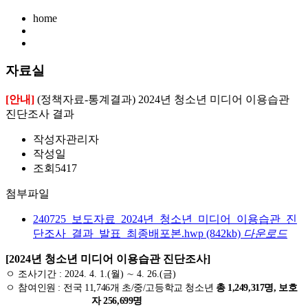
home
자료실
[안내]
(정책자료-통계결과) 2024년 청소년 미디어 이용습관
진단조사 결과
작성자
관리자
작성일
조회
5417
첨부파일
240725_보도자료_2024년_청소년_미디어_이용습관_진
단조사_결과_발표_최종배포본.hwp
(842kb)
다운로드
[2024년 청소년 미디어 이용습관 진단조사]
ㅇ
조사기간
: 20
24. 4. 1.(
월
)
∼
4. 26.(
금
)
ㅇ
참여인원
:
전국
11,746
개 초
/
중
/
고등학교 청소년
총
1,249,317
명
,
보호
자
256,699
명