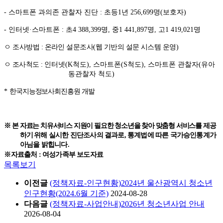
-
스마트폰 과의존 관찰자 진단
:
초등
1
년
256,699
명
(
보호자
)
-
인터넷
·
스마트폰
:
초
4 388,399
명
,
중
1 441,897
명
,
고
1 419,021
명
ㅇ 조사방법
:
온라인 설문조사
(
웹 기반의 설문 시스템 운영
)
ㅇ 조사척도
:
인터넷
(K
척도
),
스마트폰
(S
척도
),
스마트폰 관찰자
(
유아
동관찰자 척도
)
*
한국지능정보사회진흥원 개발
※
본 자료는 치유서비스 지원이 필요한 청소년을 찾아 맞춤형 서비스를 제공
하기 위해
실시한 진단조사의 결과로
,
통계법에 따른 국가승인통계가
아님을 밝힙니다
.
※자료출처 : 여성가족부 보도자료
목록보기
이전글
(정책자료-인구현황)2024년 울산광역시 청소년
인구현황(2024.6월 기준)
2024-08-28
다음글
(정책자료-사업안내)2026년 청소년사업 안내
2026-08-04