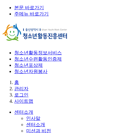
본문 바로가기
주메뉴 바로가기
청소년활동정보서비스
청소년수련활동인증제
청소년포상제
청소년자원봉사
홈
관리자
로그인
사이트맵
센터소개
인사말
센터소개
미션과 비전