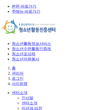
본문 바로가기
주메뉴 바로가기
청소년활동정보서비스
청소년수련활동인증제
청소년포상제
청소년자원봉사
홈
관리자
로그인
사이트맵
센터소개
인사말
센터소개
미션과 비전