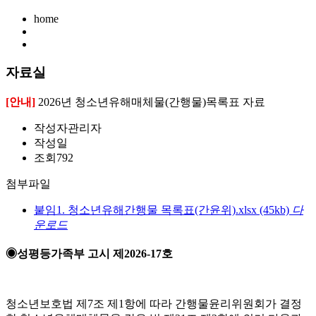
home
자료실
[안내]
2026년 청소년유해매체물(간행물)목록표 자료
작성자
관리자
작성일
조회
792
첨부파일
붙임1. 청소년유해간행물 목록표(간윤위).xlsx
(45kb)
다
운로드
◉성평등가족부 고시 제2026-17호
청소년보호법 제7조 제1항에 따라 간행물윤리위원회가 결정