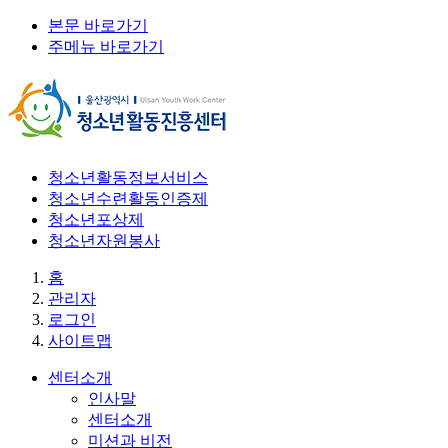
본문 바로가기
주메뉴 바로가기
청소년활동정보서비스
청소년수련활동인증제
청소년포상제
청소년자원봉사
홈
관리자
로그인
사이트맵
센터소개
인사말
센터소개
미션과 비전