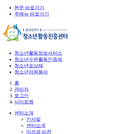
본문 바로가기
주메뉴 바로가기
청소년활동정보서비스
청소년수련활동인증제
청소년포상제
청소년자원봉사
홈
관리자
로그인
사이트맵
센터소개
인사말
센터소개
미션과 비전