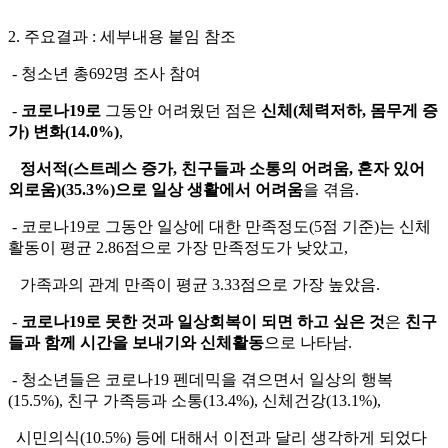
2. 주요결과 : 세부내용 붙임 참조
- 청소년 총692명 조사 참여
-
코로나19로
그동안 어려웠던 점은
신체(체력저하, 몸무게 증
가) 변화(14.0%)
,
정서적(스트레스 증가, 친구들과 소통의 어려움, 혼자 있어
외로움)(35.3%)으로 일상 생활에서 어려움
을 겪음.
- 코로나19로 그동안 일상에 대한 만족정도(5점 기준)는 신체
활동이 평균 2.86점으로 가장 만족정도가 낮았고,
가족과의 관계 만족이 평균 3.33점으로 가장 높았음.
-
코로나19로 못한 것과 일상회복이 되면 하고 싶은 것
은
친구
들과 함께 시간을 보내기와 신체활동
으로 나타남.
- 청소년들은 코로나19 펜데믹을 겪으면서 일상의 행복
(15.5%), 친구 가족등과 소통(13.4%), 신체건강(13.1%),
시민의식(10.5%) 등에 대해서 이전과 달리 생각하게 되었다