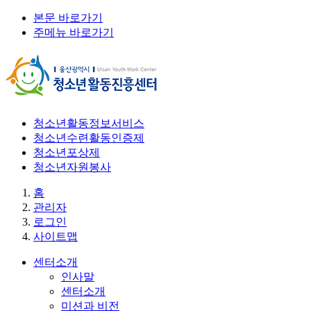
본문 바로가기
주메뉴 바로가기
청소년활동정보서비스
청소년수련활동인증제
청소년포상제
청소년자원봉사
홈
관리자
로그인
사이트맵
센터소개
인사말
센터소개
미션과 비전