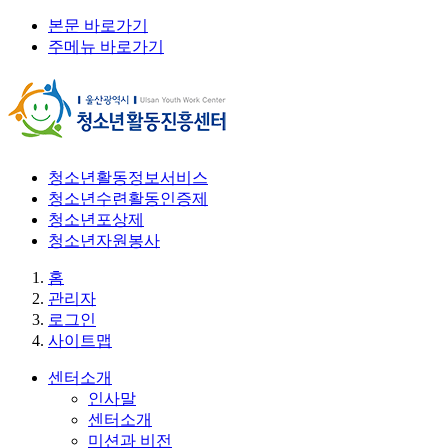
본문 바로가기
주메뉴 바로가기
청소년활동정보서비스
청소년수련활동인증제
청소년포상제
청소년자원봉사
홈
관리자
로그인
사이트맵
센터소개
인사말
센터소개
미션과 비전