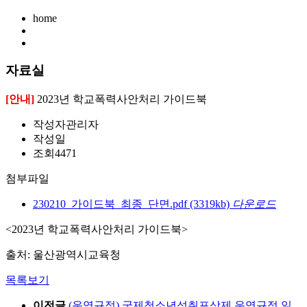
home
자료실
[안내]
2023년 학교폭력사안처리 가이드북
작성자
관리자
작성일
조회
4471
첨부파일
230210_가이드북_최종_단면.pdf
(3319kb)
다운로드
<2023년 학교폭력사안처리 가이드북>
출처: 울산광역시교육청
목록보기
이전글
(운영규정) 국제청소년성취포상제 운영규정 일