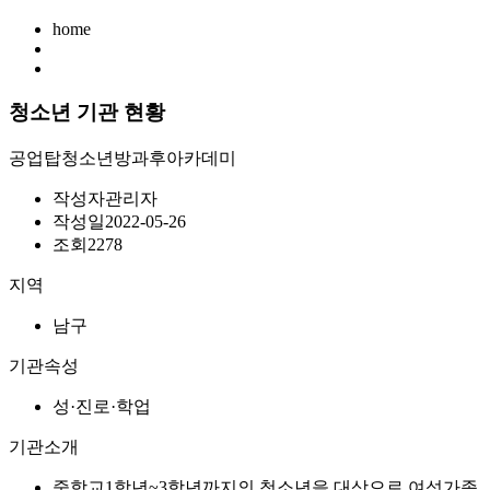
home
청소년 기관 현황
공업탑청소년방과후아카데미
작성자
관리자
작성일
2022-05-26
조회
2278
지역
남구
기관속성
성·진로·학업
기관소개
중학교1학년~3학년까지의 청소년을 대상으로 여성가족