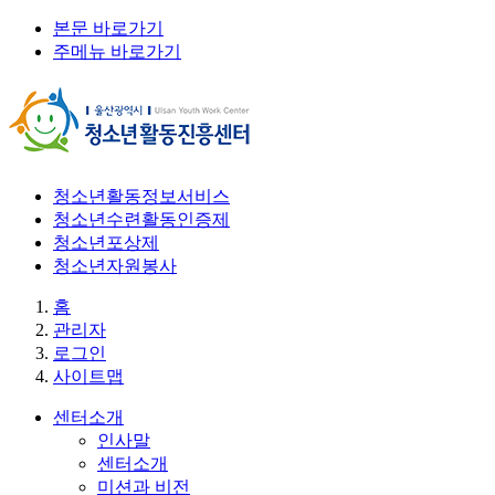
본문 바로가기
주메뉴 바로가기
청소년활동정보서비스
청소년수련활동인증제
청소년포상제
청소년자원봉사
홈
관리자
로그인
사이트맵
센터소개
인사말
센터소개
미션과 비전