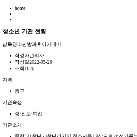
home
청소년 기관 현황
남목청소년방과후아카데미
작성자
관리자
작성일
2022-05-26
조회
1626
지역
동구
기관속성
성·진로·학업
기관소개
중학교1학년~3학년까지의 청소년을 대상으로 여성가족부와