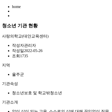
home
청소년 기관 현황
사랑의학교(대안교육센터)
작성자
관리자
작성일
2022-05-26
조회
1735
지역
울주군
기관속성
청소년보호 및 학교밖청소년
기관소개
앎이 삶이 되는 교육, 스스로의 삶에 대해 끊임없이 질문