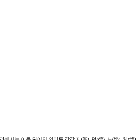
나라에서는 이들 단어의 의미를 각각 지(智), 덕(德), 노(勞), 체(體)