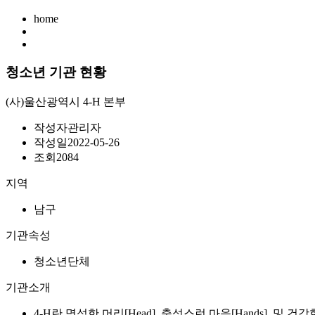
home
청소년 기관 현황
(사)울산광역시 4-H 본부
작성자
관리자
작성일
2022-05-26
조회
2084
지역
남구
기관속성
청소년단체
기관소개
4-H란 명석한 머리[Head], 충성스런 마음[Hands], 및 건