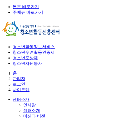
본문 바로가기
주메뉴 바로가기
청소년활동정보서비스
청소년수련활동인증제
청소년포상제
청소년자원봉사
홈
관리자
로그인
사이트맵
센터소개
인사말
센터소개
미션과 비전