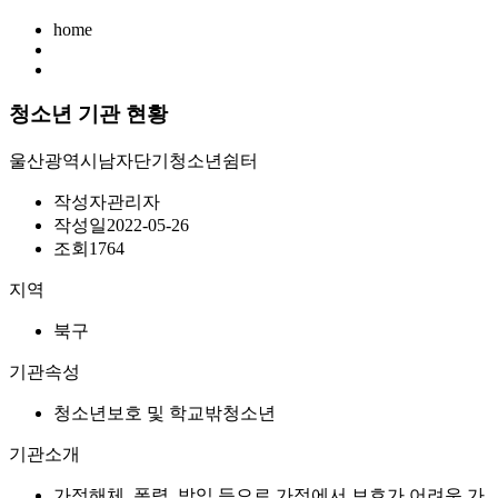
home
청소년 기관 현황
울산광역시남자단기청소년쉼터
작성자
관리자
작성일
2022-05-26
조회
1764
지역
북구
기관속성
청소년보호 및 학교밖청소년
기관소개
가정해체, 폭력, 방임 등으로 가정에서 보호가 어려운 가