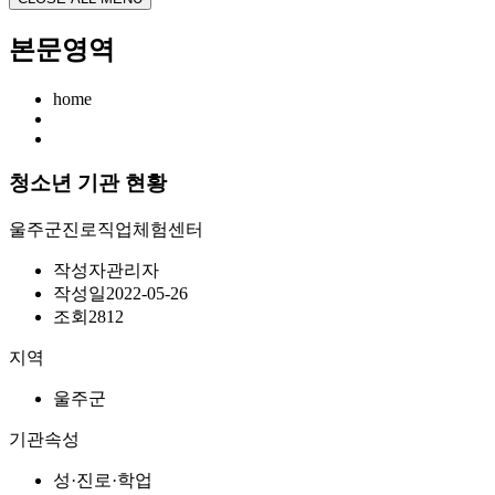
본문영역
home
청소년 기관 현황
울주군진로직업체험센터
작성자
관리자
작성일
2022-05-26
조회
2812
지역
울주군
기관속성
성·진로·학업