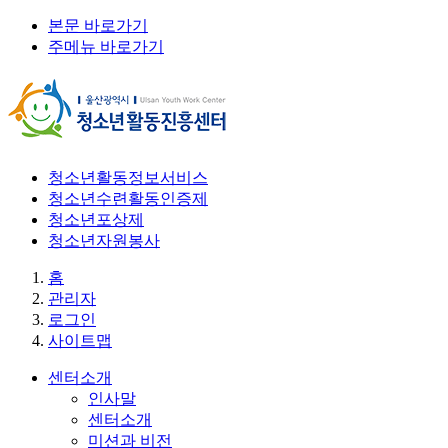
본문 바로가기
주메뉴 바로가기
청소년활동정보서비스
청소년수련활동인증제
청소년포상제
청소년자원봉사
홈
관리자
로그인
사이트맵
센터소개
인사말
센터소개
미션과 비전