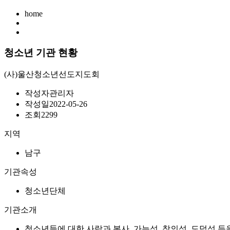
home
청소년 기관 현황
(사)울산청소년선도지도회
작성자
관리자
작성일
2022-05-26
조회
2299
지역
남구
기관속성
청소년단체
기관소개
청소년들에 대한 사랑과 봉사, 가능성, 창의성, 도덕성 