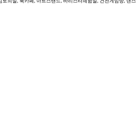
분임토의실, 북카페, 아트스탠드, 바리스타체험실, 건전게임방, 댄