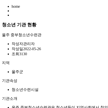
home
청소년 기관 현황
울주 중부청소년수련관
작성자
관리자
작성일
2022-05-26
조회
3130
지역
울주군
기관속성
청소년수련시설
기관소개
울주 중부청소년수련관은 청소년들이 지역사회에서 창의적