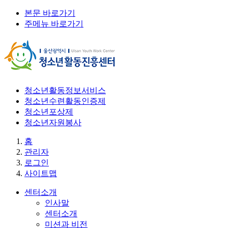
본문 바로가기
주메뉴 바로가기
청소년활동정보서비스
청소년수련활동인증제
청소년포상제
청소년자원봉사
홈
관리자
로그인
사이트맵
센터소개
인사말
센터소개
미션과 비전