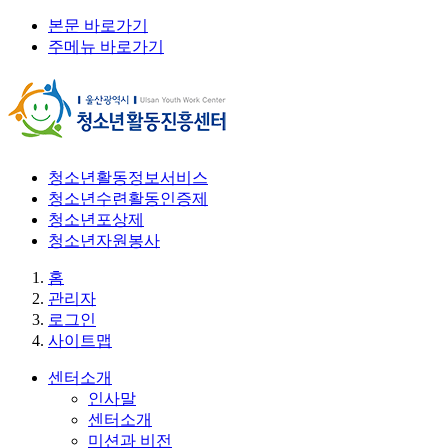
본문 바로가기
주메뉴 바로가기
청소년활동정보서비스
청소년수련활동인증제
청소년포상제
청소년자원봉사
홈
관리자
로그인
사이트맵
센터소개
인사말
센터소개
미션과 비전