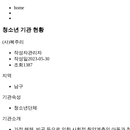
home
청소년 기관 현황
(사)복주리
작성자
관리자
작성일
2023-05-30
조회
1387
지역
남구
기관속성
청소년단체
기관소개
가정 해체, 빈곤 등으로 인한 사회적 취약계층인 아동과 